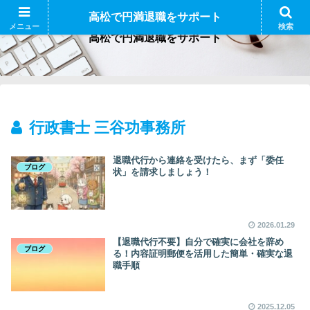
高松で円満退職をサポート
メニュー
検索
高松で円満退職をサポート
行政書士 三谷功事務所
退職代行から連絡を受けたら、まず「委任
ブログ
状」を請求しましょう！
2026.01.29
【退職代行不要】自分で確実に会社を辞め
ブログ
る！内容証明郵便を活用した簡単・確実な退
職手順
2025.12.05