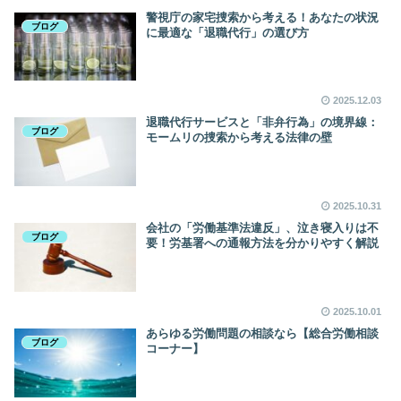
警視庁の家宅捜索から考える！あなたの状況
ブログ
に最適な「退職代行」の選び方
2025.12.03
退職代行サービスと「非弁行為」の境界線：
ブログ
モームリの捜索から考える法律の壁
2025.10.31
会社の「労働基準法違反」、泣き寝入りは不
ブログ
要！労基署への通報方法を分かりやすく解説
2025.10.01
あらゆる労働問題の相談なら【総合労働相談
ブログ
コーナー】